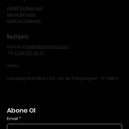
Gizlilik Sözleşmesi
Mesafeli Satış
İade ve Teslimat
İletişim
Eposta:
info@dekarmetal.com
Tel:
0 216 337 05 72
Adres:
Kayabaşı Mahallesi 1729. Sok. No:6 Başakşehir - İSTANBUL
Abone Ol
Email
*