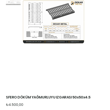
SFERO DÖKÜM YAĞMURLUYU IZGARASI 50x50x4.5
Fiyat
₺4.500,00