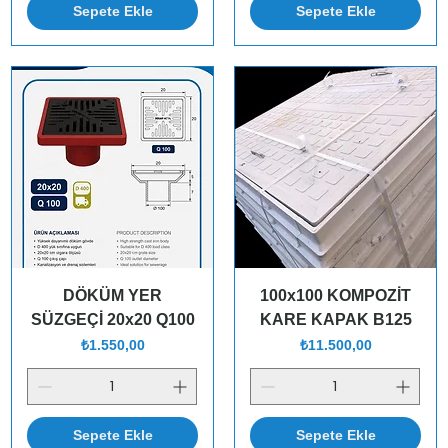
Sepete Ekle
Sepete Ekle
DÖKÜM YER
100x100 KOMPOZİT
SÜZGEÇİ 20x20 Q100
KARE KAPAK B125
Fiyat
Fiyat
₺1.550,00
₺11.500,00
Sepete Ekle
Sepete Ekle