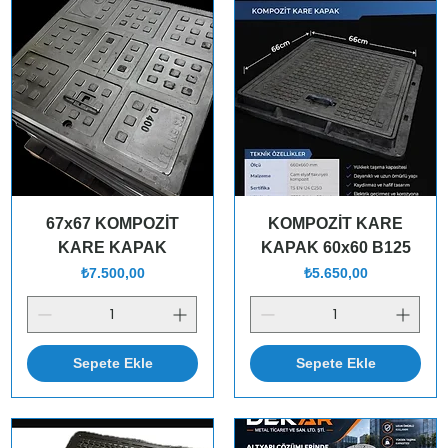
67x67 KOMPOZİT
KOMPOZİT KARE
KARE KAPAK
KAPAK 60x60 B125
Fiyat
Fiyat
₺7.500,00
₺5.650,00
Sepete Ekle
Sepete Ekle