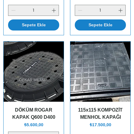
Sepete Ekle
Sepete Ekle
DÖKÜM ROGAR
115x115 KOMPOZİT
KAPAK Q600 D400
MENHOL KAPAĞI
Fiyat
Fiyat
₺5.600,00
₺17.500,00