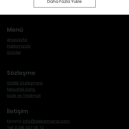
Daha Fazla Yükle
Menü
Anasayfa
Hakkımızda
Ürünler
Sözleşme
Gizlilik Sözleşmesi
Mesafeli Satış
İade ve Teslimat
İletişim
Eposta:
info@dekarmetal.com
Tel:
0 216 337 05 72