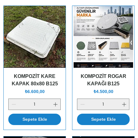
KOMPOZİT KARE
KOMPOZİT ROGAR
KAPAK 80x80 B125
KAPAĞI B125
Fiyat
Fiyat
₺6.600,00
₺4.500,00
Sepete Ekle
Sepete Ekle