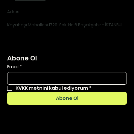
Adres:
Kayabaşı Mahallesi 1729. Sok. No:6 Başakşehir - İSTANBUL
Abone Ol
Email
*
KVKK metnini kabul ediyorum
*
Abone Ol