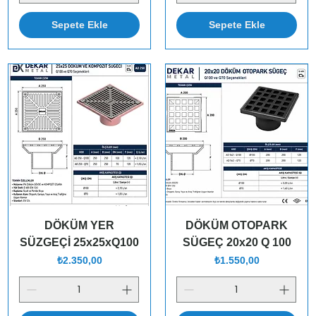
Sepete Ekle
Sepete Ekle
DÖKÜM YER
DÖKÜM OTOPARK
SÜZGEÇİ 25x25xQ100
SÜGEÇ 20x20 Q 100
Fiyat
Fiyat
₺2.350,00
₺1.550,00