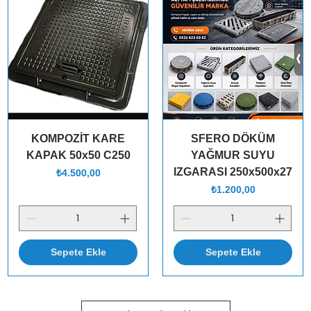
KOMPOZİT KARE
SFERO DÖKÜM
KAPAK 50x50 C250
YAĞMUR SUYU
IZGARASI 250x500x27
Fiyat
₺4.500,00
Fiyat
₺1.200,00
Sepete Ekle
Sepete Ekle