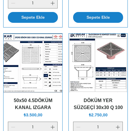
Sepete Ekle
Sepete Ekle
50x50 4.5DÖKÜM
DÖKÜM YER
KANAL IZGARA
SÜZGEÇİ 30x30 Q 100
Fiyat
Fiyat
₺3.500,00
₺2.750,00