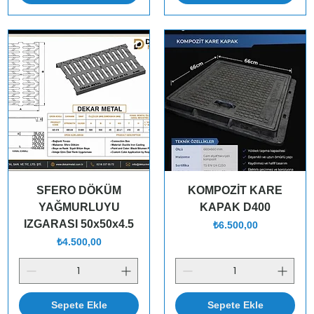
SFERO DÖKÜM
KOMPOZİT KARE
YAĞMURLUYU
KAPAK D400
IZGARASI 50x50x4.5
Fiyat
₺6.500,00
Fiyat
₺4.500,00
Sepete Ekle
Sepete Ekle