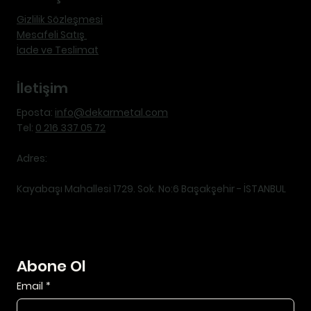
Gizlilik Sözleşmesi
Mesafeli Satış
İade ve Teslimat
İletişim
Eposta:
info@dekarmetal.com
Tel:
0 216 337 05 72
Adres:
Kayabaşı Mahallesi 1729. Sok. No:6 Başakşehir - İSTANBUL
Abone Ol
Email
*