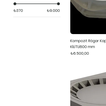
₺370
₺9.000
Kompozit Rögar Ka
KİLİTLİ600 mm
Fiyat
₺6.500,00