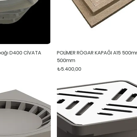
pağı D400 CİVATA
POLİMER RÖGAR KAPAĞI A15 500
500mm
Fiyat
₺5.400,00