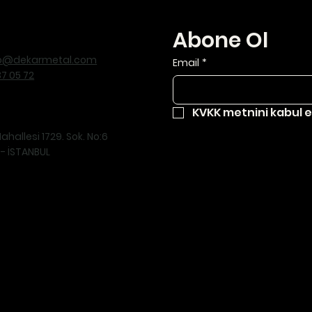
Abone Ol
fo@dekarmetal.com
Email
*
37 05 72
KVKK metnini kabul 
hallesi 1729. Sok. No:6
 - İSTANBUL