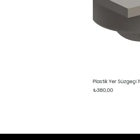
Plastik Yer Süzgeçi 1
Fiyat
₺380,00