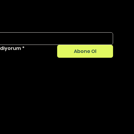
ediyorum
*
Abone Ol