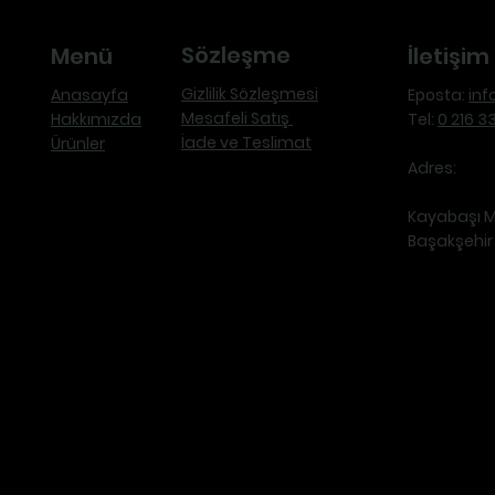
Sözleşme
Menü
İletişim
Gizlilik Sözleşmesi
Anasayfa
Eposta:
in
Mesafeli Satış
Hakkımızda
Tel:
0 216 3
İade ve Teslimat
Ürünler
Adres:
Kayabaşı Ma
Başakşehir