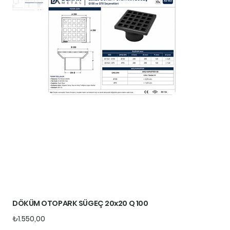
DÖKÜM OTOPARK SÜGEÇ 20x20 Q 100
Fiyat
₺1.550,00