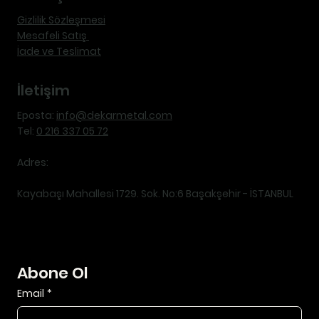
Gizlilik Sözleşmesi
Mesafeli Satış
İade ve Teslimat
İletişim
Eposta:
info@dekarmetal.com
Tel:
0 216 337 05 72
Adres:
Kayabaşı Mahallesi 1729. Sok. No:6 Başakşehir - İSTANBUL
Abone Ol
Email
*